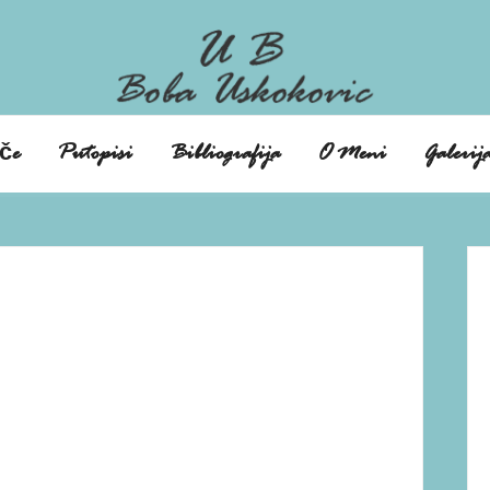
če
Putopisi
Bibliografija
O Meni
Galerij