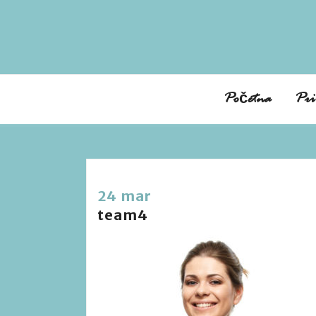
Početna
Pri
24 mar
team4