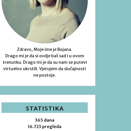
Zdravo, Moje ime je Bojana.
Drago mi je da si ovdje baš sad i u ovom
trenutku. Drago mi je da su nam se putevi
virtuelno ukrstili. Vjerujem da slučajnosti
ne postoje.
STATISTIKA
365 dana
16.723 pregleda