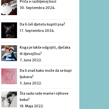
Priča o razbijenoj boci
30. Septembra 2024.
Da li ćeš djetetu kupiti psa?
17. Septembra 2024.
Koga je lakše odgojiti, dječaka
ili djevojčicu?
7. Juna 2022.
Da li znaš kako može da se kupi
ljubava?
5. Juna 2022.
Šta sada rade mame i njihove
bebe?
18. Maja 2022.