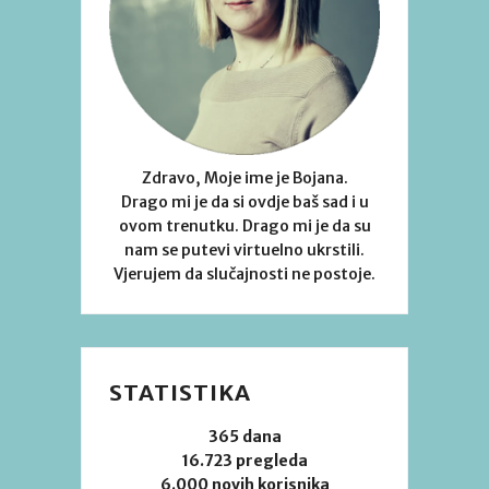
Zdravo, Moje ime je Bojana.
Drago mi je da si ovdje baš sad i u
ovom trenutku. Drago mi je da su
nam se putevi virtuelno ukrstili.
Vjerujem da slučajnosti ne postoje.
STATISTIKA
365 dana
16.723 pregleda
6.000 novih korisnika