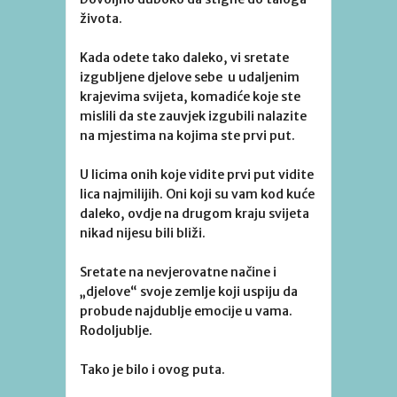
života.
Kada odete tako daleko, vi sretate
izgubljene djelove sebe u udaljenim
krajevima svijeta, komadiće koje ste
mislili da ste zauvjek izgubili nalazite
na mjestima na kojima ste prvi put.
U licima onih koje vidite prvi put vidite
lica najmilijih. Oni koji su vam kod kuće
daleko, ovdje na drugom kraju svijeta
nikad nijesu bili bliži.
Sretate na nevjerovatne načine i
„djelove“ svoje zemlje koji uspiju da
probude najdublje emocije u vama.
Rodoljublje.
Tako je bilo i ovog puta.