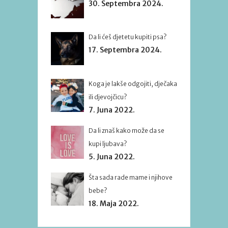
30. Septembra 2024.
Da li ćeš djetetu kupiti psa?
17. Septembra 2024.
Koga je lakše odgojiti, dječaka
ili djevojčicu?
7. Juna 2022.
Da li znaš kako može da se
kupi ljubava?
5. Juna 2022.
Šta sada rade mame i njihove
bebe?
18. Maja 2022.