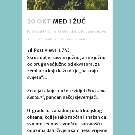
20 OKT
MED I ŽUČ
Posted at 17:22h
in
Roditeljske
by
bobauskokovic
0 Comments
26
Likes
Share
Post Views:
1.743
Skroz dolje, sasvim južno, ali ne južno
od pruge već južno od ekvatora, za
zemlju za koju kažu da je „na kraju
svijeta“…
Zemlja iz koje možete vidjeti
Proksimu
Kentauri
, pandan našoj sjevernjači.
U gradu na zapadnoj obali Indijskog
okeana, koji je tako moćan i snažan da
svojom jednostavnošću i surovošću
oduzima dah, živjela sam neko vrijeme