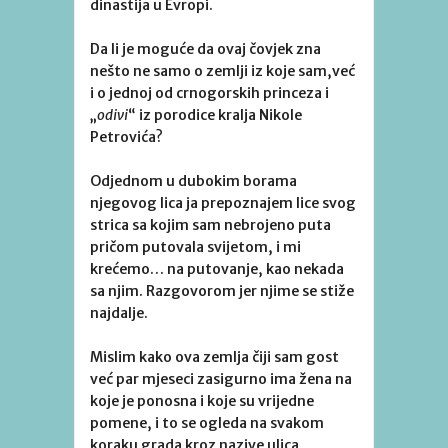
dinastija u Evropi.
Da li je moguće da ovaj čovjek zna
nešto ne samo o zemlji iz koje sam,već
i o jednoj od crnogorskih princeza i
„
odivi
“ iz porodice kralja Nikole
Petrovića?
Odjednom u dubokim borama
njegovog lica ja prepoznajem lice svog
strica sa kojim sam nebrojeno puta
pričom putovala svijetom, i mi
krećemo… na putovanje, kao nekada
sa njim. Razgovorom jer njime se stiže
najdalje.
Mislim kako ova zemlja čiji sam gost
već par mjeseci zasigurno ima žena na
koje je ponosna i koje su vrijedne
pomene, i to se ogleda na svakom
koraku grada kroz nazive ulica,