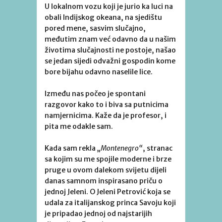
U lokalnom vozu koji je jurio ka luci na
obali Indijskog okeana, na sjedištu
pored mene, sasvim slučajno,
međutim znam već odavno da u našim
životima slučajnosti ne postoje, našao
se jedan sijedi odvažni gospodin kome
bore bijahu odavno naselile lice.
Između nas počeo je spontani
razgovor kako to i biva sa putnicima
namjernicima. Kaže da je profesor, i
pita me odakle sam.
Kada sam rekla „
Montenegro“
, stranac
sa kojim su me spojile moderne i brze
pruge u ovom dalekom svijetu dijeli
danas samnom inspirasano priču o
jednoj Jeleni. O Jeleni Petrović koja se
udala za italijanskog princa Savoju koji
je pripadao jednoj od najstarijih