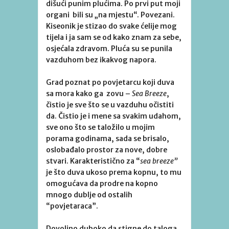
dišući punim plućima. Po prvi put moji
organi bili su „na mjestu“. Povezani.
Kiseonik je stizao do svake ćelije mog
tijela i ja sam se od kako znam za sebe,
osjećala zdravom. Pluća su se punila
vazduhom bez ikakvog napora.
Grad poznat po povjetarcu koji duva
sa mora kako ga zovu –
Sea Breeze
,
čistio je sve što se u vazduhu očistiti
da. Čistio je i mene sa svakim udahom,
sve ono što se taložilo u mojim
porama godinama, sada se brisalo,
oslobađalo prostor za nove, dobre
stvari. Karakteristično za “
sea breeze”
je što duva ukoso prema kopnu, to mu
omogućava da prodre na kopno
mnogo dublje od ostalih
“povjetaraca”.
Dovoljno duboko da stigne do taloga