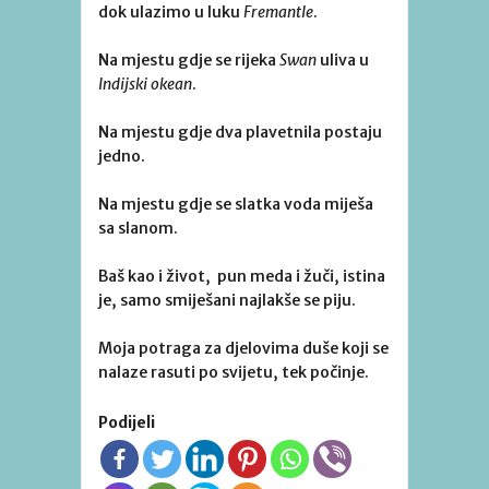
dok ulazimo u luku
Fremantle
.
Na mjestu gdje se rijeka
Swan
uliva u
Indijski okean
.
Na mjestu gdje dva plavetnila postaju
jedno.
Na mjestu gdje se slatka voda miješa
sa slanom.
Baš kao i život, pun meda i žuči, istina
je, samo smiješani najlakše se piju.
Moja potraga za djelovima duše koji se
nalaze rasuti po svijetu, tek počinje.
Podijeli