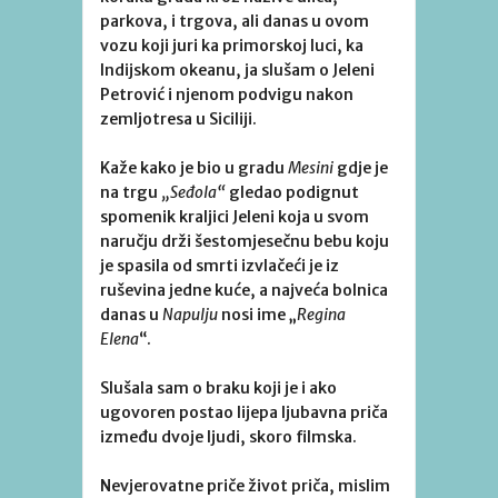
parkova, i trgova, ali danas u ovom
vozu koji juri ka primorskoj luci, ka
Indijskom okeanu, ja slušam o Jeleni
Petrović i njenom podvigu nakon
zemljotresa u Siciliji.
Kaže kako je bio u gradu
Mesini
gdje je
na trgu
„Seđola“
gledao podignut
spomenik kraljici Jeleni koja u svom
naručju drži šestomjesečnu bebu koju
je spasila od smrti izvlačeći je iz
ruševina jedne kuće, a najveća bolnica
danas u
Napulju
nosi ime „
Regina
Elena
“.
Slušala sam o braku koji je i ako
ugovoren postao lijepa ljubavna priča
između dvoje ljudi, skoro filmska.
Nevjerovatne priče život priča, mislim