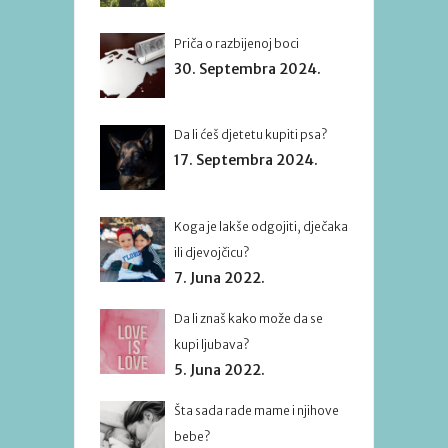
Priča o razbijenoj boci
30. Septembra 2024.
Da li ćeš djetetu kupiti psa?
17. Septembra 2024.
Koga je lakše odgojiti, dječaka
ili djevojčicu?
7. Juna 2022.
Da li znaš kako može da se
kupi ljubava?
5. Juna 2022.
Šta sada rade mame i njihove
bebe?