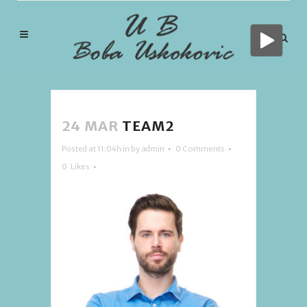
24 MAR
TEAM2
Posted at 11:04h
in
by
admin
0 Comments
0
Likes