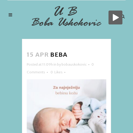
15 APR
BEBA
Posted at 11:09h
in
by
bobauskokovic
0
Comments
0
Likes