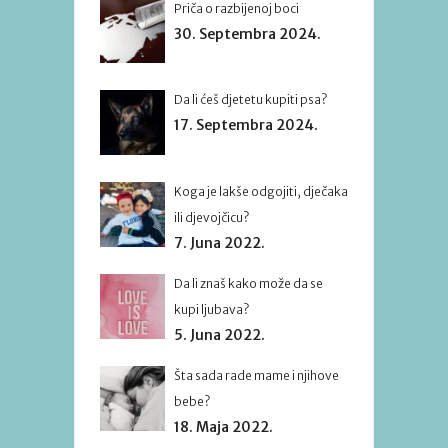
Priča o razbijenoj boci
30. Septembra 2024.
Da li ćeš djetetu kupiti psa?
17. Septembra 2024.
Koga je lakše odgojiti, dječaka
ili djevojčicu?
7. Juna 2022.
Da li znaš kako može da se
kupi ljubava?
5. Juna 2022.
Šta sada rade mame i njihove
bebe?
18. Maja 2022.