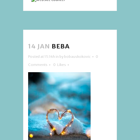
14 JAN
BEBA
Posted at 15:14h
in
by
bobauskokovic
0
Comments
0
Likes