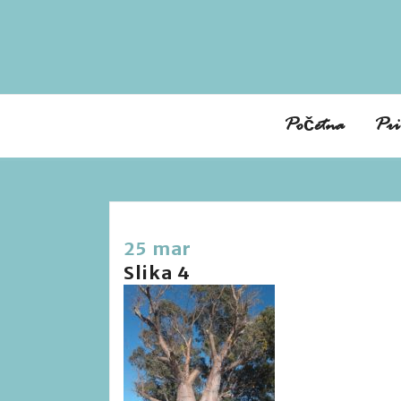
Početna
Pri
25 mar
Slika 4