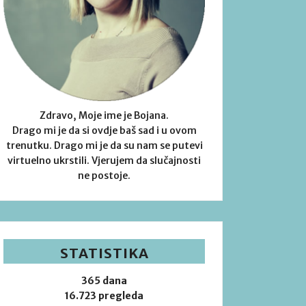
Zdravo, Moje ime je Bojana.
Drago mi je da si ovdje baš sad i u ovom
trenutku. Drago mi je da su nam se putevi
virtuelno ukrstili. Vjerujem da slučajnosti
ne postoje.
STATISTIKA
365 dana
16.723 pregleda