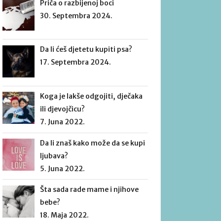
Priča o razbijenoj boci
30. Septembra 2024.
Da li ćeš djetetu kupiti psa?
17. Septembra 2024.
Koga je lakše odgojiti, dječaka
ili djevojčicu?
7. Juna 2022.
Da li znaš kako može da se kupi
ljubava?
5. Juna 2022.
Šta sada rade mame i njihove
bebe?
18. Maja 2022.