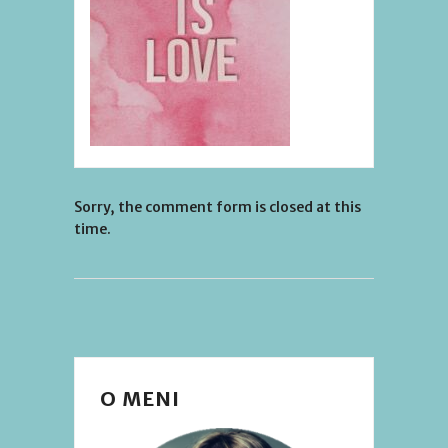
Sorry, the comment form is closed at this
time.
O MENI