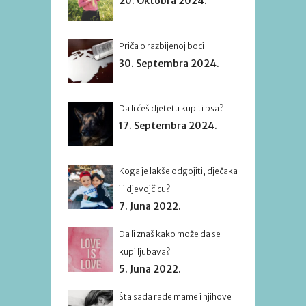
20. Oktobra 2024.
Priča o razbijenoj boci
30. Septembra 2024.
Da li ćeš djetetu kupiti psa?
17. Septembra 2024.
Koga je lakše odgojiti, dječaka
ili djevojčicu?
7. Juna 2022.
Da li znaš kako može da se
kupi ljubava?
5. Juna 2022.
Šta sada rade mame i njihove