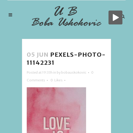
05 JUN
PEXELS-PHOTO-
11142231
Posted at 19:33h
in
by
bobauskokovic
0
Comments
0
Likes