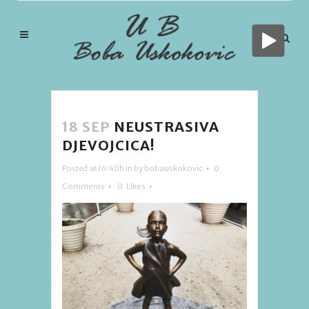
18 SEP
NEUSTRASIVA
DJEVOJCICA!
Posted at 16:40h
in
by
bobauskokovic
0
Comments
0
Likes