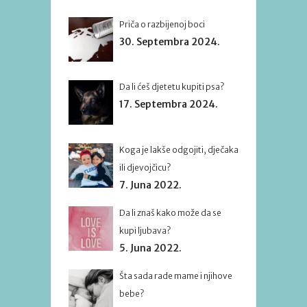
Priča o razbijenoj boci
30. Septembra 2024.
Da li ćeš djetetu kupiti psa?
17. Septembra 2024.
Koga je lakše odgojiti, dječaka
ili djevojčicu?
7. Juna 2022.
Da li znaš kako može da se
kupi ljubava?
5. Juna 2022.
Šta sada rade mame i njihove
bebe?