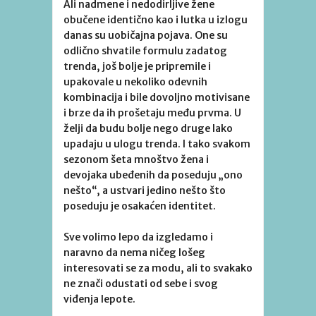
Ali nadmene i nedodirljive žene
obučene identično kao i lutka u izlogu
danas su uobičajna pojava. One su
odlično shvatile formulu zadatog
trenda, još bolje je pripremile i
upakovale u nekoliko odevnih
kombinacija i bile dovoljno motivisane
i brze da ih prošetaju među prvma. U
želji da budu bolje nego druge lako
upadaju u ulogu trenda. I tako svakom
sezonom šeta mnoštvo žena i
devojaka ubeđenih da poseduju „ono
nešto“, a ustvari jedino nešto što
poseduju je osakaćen identitet.
Sve volimo lepo da izgledamo i
naravno da nema ničeg lošeg
interesovati se za modu, ali to svakako
ne znači odustati od sebe i svog
viđenja lepote.