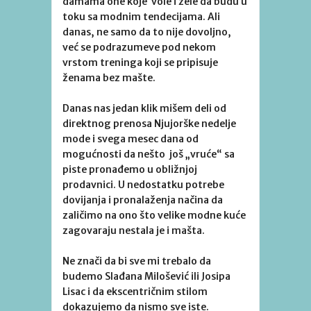
damama one koje vole i žele da budu u
toku sa modnim tendecijama. Ali
danas, ne samo da to nije dovoljno,
već se podrazumeve pod nekom
vrstom treninga koji se pripisuje
ženama bez mašte.
Danas nas jedan klik mišem deli od
direktnog prenosa Njujorške nedelje
mode i svega mesec dana od
mogućnosti da nešto još „vruće“ sa
piste pronađemo u obližnjoj
prodavnici. U nedostatku potrebe
dovijanja i pronalaženja načina da
zaličimo na ono što velike modne kuće
zagovaraju nestala je i mašta.
Ne znači da bi sve mi trebalo da
budemo Slađana Milošević ili Josipa
Lisac i da ekscentričnim stilom
dokazujemo da nismo sve iste.