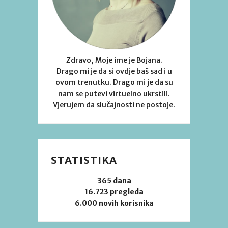
Zdravo, Moje ime je Bojana.
Drago mi je da si ovdje baš sad i u
ovom trenutku. Drago mi je da su
nam se putevi virtuelno ukrstili.
Vjerujem da slučajnosti ne postoje.
STATISTIKA
365 dana
16.723 pregleda
6.000 novih korisnika