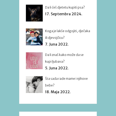
Da li ćeš djetetu kupiti psa?
17. Septembra 2024.
Koga je lakše odgojiti, dječaka
ili djevojčicu?
7. Juna 2022.
Da li znaš kako može da se
kupi ljubava?
5. Juna 2022.
Šta sada rade mame i njihove
bebe?
18. Maja 2022.