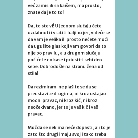
već zamislili sa kaišem, ma prosto,
znate da je to to!
Da, to ste vi! U jednom slučaju ćete
uzdahnuti i vratiti haljinu jer, videće se
da vam je velika ili prosto nećete moći
da ugušite glas koji vam govori da to
nije po pravilu, a u drugom slučaju
poćićete do kase i priustiti sebi deo
sebe. Dobrodošle na stranu žena od
stila!
Da rezimiram: ne plašite se da se
predstavite drugima, ni kroz ustajao
modni pravac, ni kroz kič, ni kroz
neočekivano, jer to je vaš kič i vaš
pravac.
Možda se nekima neće dopasti, ali to je
zato što drugi imaju svoj i tako treba