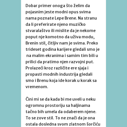
Dobar primer onoga što želim da
pojasnim jeste modni opus svima
nama poznate Lepe Brene. Na stranu
da li preferirate njeno muzičko
stvaralaštvo ili mislite da je nekome
poput nje komotno da uživa modu,
Brenin stil, čitljiv nam je svima. Preko
trideset godina karijere gledali smo je
na malim ekranima i samim tim bili u
prilici da pratimo njen razvojni put.
Prolazeći kroz različite ere sjaja i
propasti modnih industrija gledali
smo i Brenu koja ide korak u korak sa
vremenom.
Čini mi se da kada bi me uveli u neku
ogromnu prostoriju sa haljinama
tačno bih umela da odaberem njene.
To se zove stil. To ne znači da je ona
ostala dosledna svom zlatnom šorčiću