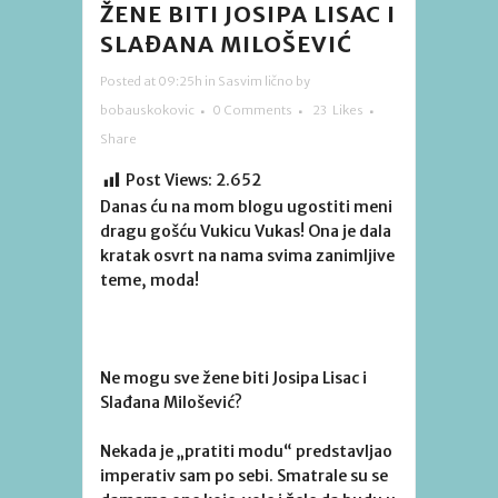
ŽENE BITI JOSIPA LISAC I
SLAĐANA MILOŠEVIĆ
Posted at 09:25h
in
Sasvim lično
by
bobauskokovic
0 Comments
23
Likes
Share
Post Views:
2.652
Danas ću na mom blogu ugostiti meni
dragu gošću Vukicu Vukas! Ona je dala
kratak osvrt na nama svima zanimljive
teme, moda!
Ne mogu sve žene biti Josipa Lisac i
Slađana Milošević?
Nekada je „pratiti modu“ predstavljao
imperativ sam po sebi. Smatrale su se