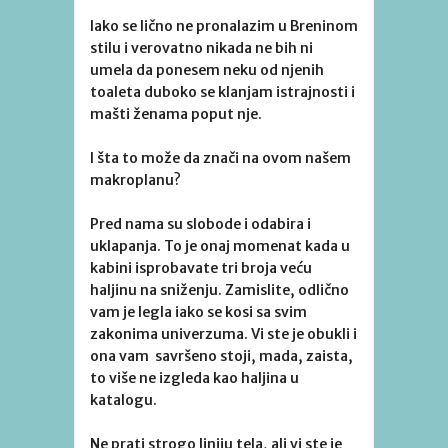
Iako se lično ne pronalazim u Breninom
stilu i verovatno nikada ne bih ni
umela da ponesem neku od njenih
toaleta duboko se klanjam istrajnosti i
mašti ženama poput nje.
I šta to može da znači na ovom našem
makroplanu?
Pred nama su slobode i odabira i
uklapanja. To je onaj momenat kada u
kabini isprobavate tri broja veću
haljinu na sniženju. Zamislite, odlično
vam je legla iako se kosi sa svim
zakonima univerzuma. Vi ste je obukli i
ona vam savršeno stoji, mada, zaista,
to više ne izgleda kao haljina u
katalogu.
Ne prati strogo liniju tela, ali vi ste je