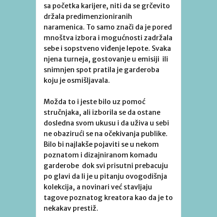
sa početka karijere, niti da se grčevito
držala predimenzioniranih
naramenica. To samo znači da je pored
mnoštva izbora i mogućnosti zadržala
sebe i sopstveno viđenje lepote. Svaka
njena turneja, gostovanje u emisiji ili
snimnjen spot pratila je garderoba
koju je osmišljavala.
Možda to i jeste bilo uz pomoć
stručnjaka, ali izborila se da ostane
dosledna svom ukusu i da uživa u sebi
ne obazirući se na očekivanja publike.
Bilo bi najlakše pojaviti se u nekom
poznatom i dizajniranom komadu
garderobe dok svi prisutni prebacuju
po glavi da li je u pitanju ovogodišnja
kolekcija, a novinari već stavljaju
tagove poznatog kreatora kao da je to
nekakav prestiž.