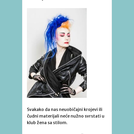
Svakako da nas neuobičajni krojevi ili
čudni materijali neće nužno svrstati u
klub žena sa stilom.