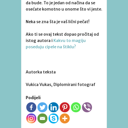
da bude. To je jedan od načina da se
osećate komotno u onome što vi jeste.
Neka se zna šta je vaš lični pečat!
Ako ti se ovaj tekst dopao pročitaj od
istog autora i
Kakvu to magiju
poseduju cipele na štiklu?
Autorka teksta
Vukica Vukas, Diplomirani fotograf
Podijeli