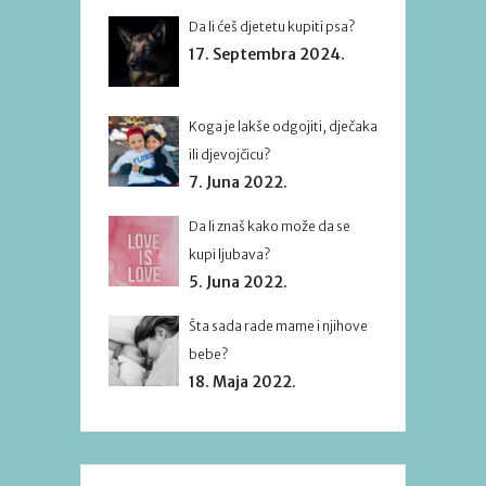
Da li ćeš djetetu kupiti psa?
17. Septembra 2024.
Koga je lakše odgojiti, dječaka
ili djevojčicu?
7. Juna 2022.
Da li znaš kako može da se
kupi ljubava?
5. Juna 2022.
Šta sada rade mame i njihove
bebe?
18. Maja 2022.