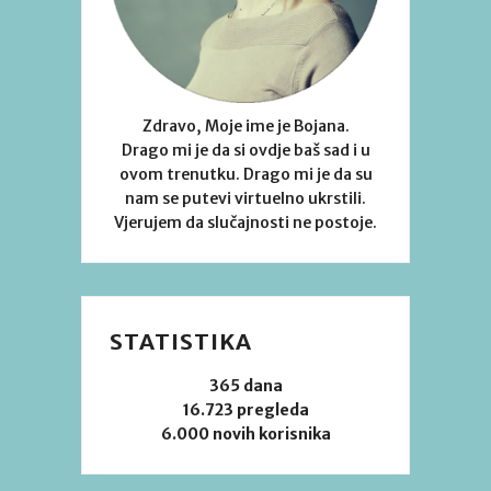
Zdravo, Moje ime je Bojana.
Drago mi je da si ovdje baš sad i u
ovom trenutku. Drago mi je da su
nam se putevi virtuelno ukrstili.
Vjerujem da slučajnosti ne postoje.
STATISTIKA
365 dana
16.723 pregleda
6.000 novih korisnika