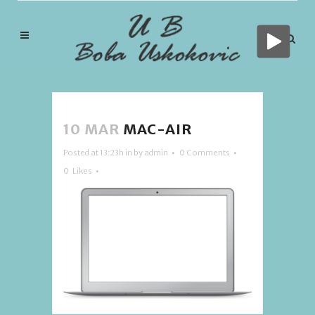
10 MAR
MAC-AIR
Posted at 13:23h
in
by
admin
0 Comments
0
Likes