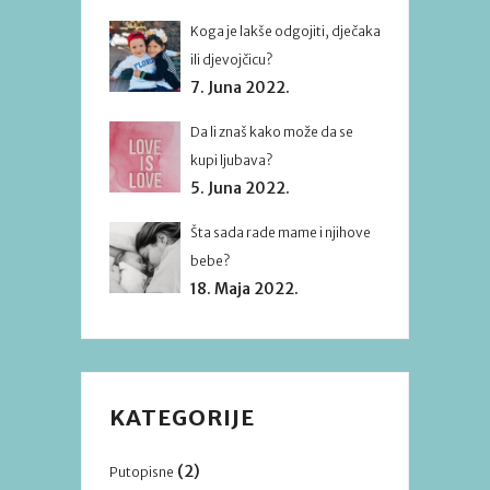
Koga je lakše odgojiti, dječaka
ili djevojčicu?
7. Juna 2022.
Da li znaš kako može da se
kupi ljubava?
5. Juna 2022.
Šta sada rade mame i njihove
bebe?
18. Maja 2022.
KATEGORIJE
(2)
Putopisne