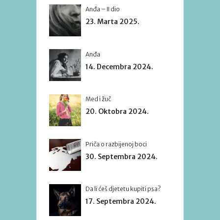
Anđa – II dio
23. Marta 2025.
Anđa
14. Decembra 2024.
Med i žuč
20. Oktobra 2024.
Priča o razbijenoj boci
30. Septembra 2024.
Da li ćeš djetetu kupiti psa?
17. Septembra 2024.