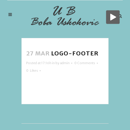
27 MAR
LOGO-FOOTER
Posted at 17:16h
in
by
admin
0 Comments
0
Likes