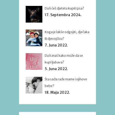
Da li ćeš djetetu kupiti psa?
17. Septembra 2024.
Koga je lakše odgojiti, dječaka
ili djevojčicu?
7. Juna 2022.
Da li znaš kako može da se
kupi ljubava?
5. Juna 2022.
Šta sada rade mame i njihove
bebe?
18. Maja 2022.