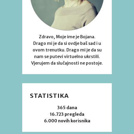
Zdravo, Moje ime je Bojana.
Drago mi je da si ovdje baš sad i u
ovom trenutku. Drago mi je da su
nam se putevi virtuelno ukrstili.
Vjerujem da slučajnosti ne postoje.
STATISTIKA
365 dana
16.723 pregleda
6.000 novih korisnika