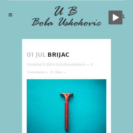
01 JUL
BRIJAC
Posted at 13:33h
in
by
bobauskokovic
0
Comments
0
Likes