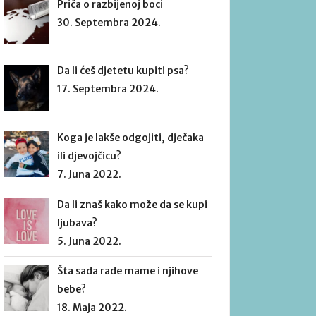
Priča o razbijenoj boci
30. Septembra 2024.
Da li ćeš djetetu kupiti psa?
17. Septembra 2024.
Koga je lakše odgojiti, dječaka
ili djevojčicu?
7. Juna 2022.
Da li znaš kako može da se kupi
ljubava?
5. Juna 2022.
Šta sada rade mame i njihove
bebe?
18. Maja 2022.