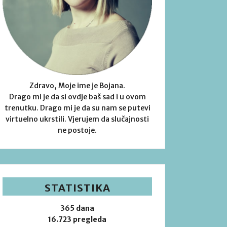
Zdravo, Moje ime je Bojana.
Drago mi je da si ovdje baš sad i u ovom
trenutku. Drago mi je da su nam se putevi
virtuelno ukrstili. Vjerujem da slučajnosti
ne postoje.
STATISTIKA
365 dana
16.723 pregleda