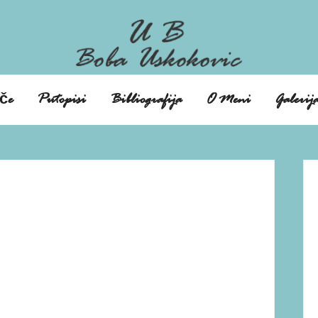
če
Putopisi
Bibliografija
O Meni
Galerij