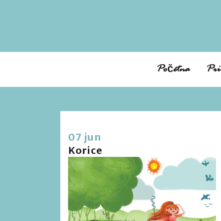
Početna
Pri
07 jun
Korice