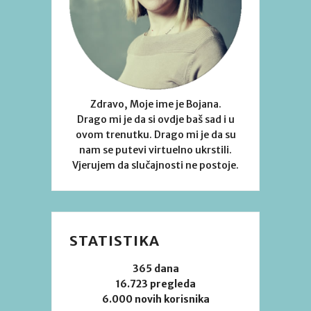
Zdravo, Moje ime je Bojana.
Drago mi je da si ovdje baš sad i u
ovom trenutku. Drago mi je da su
nam se putevi virtuelno ukrstili.
Vjerujem da slučajnosti ne postoje.
STATISTIKA
365 dana
16.723 pregleda
6.000 novih korisnika