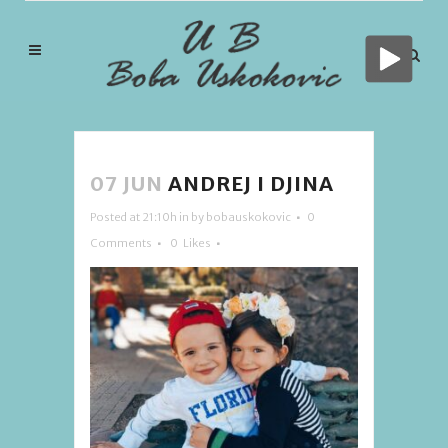
07 JUN
ANDREJ I DJINA
Posted at 21:10h
in
by
bobauskokovic
0
Comments
0
Likes