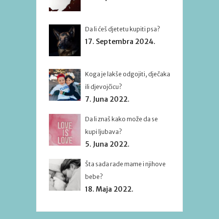
Da li ćeš djetetu kupiti psa?
17. Septembra 2024.
Koga je lakše odgojiti, dječaka
ili djevojčicu?
7. Juna 2022.
Da li znaš kako može da se
kupi ljubava?
5. Juna 2022.
Šta sada rade mame i njihove
bebe?
18. Maja 2022.