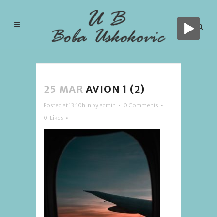
25 MAR
AVION 1 (2)
Posted at 13:10h
in
by
admin
0 Comments
0
Likes