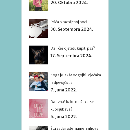
20. Oktobra 2024.
Priča o razbijenoj boci
30. Septembra 2024.
Da li ćeš djetetu kupiti psa?
17. Septembra 2024.
Koga je lakše odgojiti, dječaka
ili djevojčicu?
7. Juna 2022.
Da li znaš kako može da se
kupi ljubava?
5. Juna 2022.
Šta sada rade mame i njihove