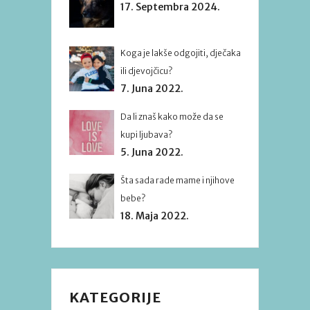
17. Septembra 2024.
Koga je lakše odgojiti, dječaka
ili djevojčicu?
7. Juna 2022.
Da li znaš kako može da se
kupi ljubava?
5. Juna 2022.
Šta sada rade mame i njihove
bebe?
18. Maja 2022.
KATEGORIJE