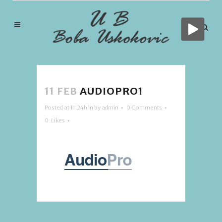
11 FEB
AUDIOPRO1
Posted at 11:24h
in
by
admin
0 Comments
0
Likes