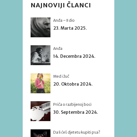
NAJNOVIJI ČLANCI
Anđa – II dio
23. Marta 2025.
Anđa
14. Decembra 2024.
Med i žuč
20. Oktobra 2024.
Priča o razbijenoj boci
30. Septembra 2024.
Da li ćeš djetetu kupiti psa?