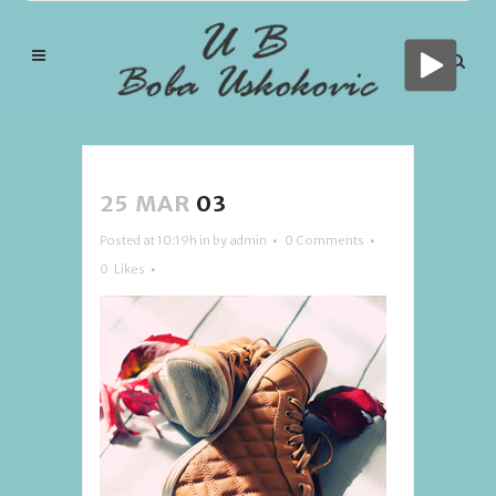
25 MAR
03
Posted at 10:19h
in
by
admin
0 Comments
0
Likes