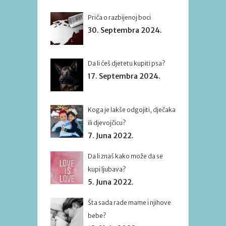
Priča o razbijenoj boci
30. Septembra 2024.
Da li ćeš djetetu kupiti psa?
17. Septembra 2024.
Koga je lakše odgojiti, dječaka
ili djevojčicu?
7. Juna 2022.
Da li znaš kako može da se
kupi ljubava?
5. Juna 2022.
Šta sada rade mame i njihove
bebe?