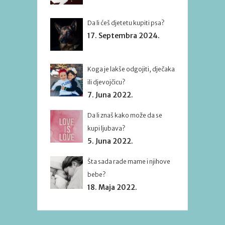
Da li ćeš djetetu kupiti psa?
17. Septembra 2024.
Koga je lakše odgojiti, dječaka
ili djevojčicu?
7. Juna 2022.
Da li znaš kako može da se
kupi ljubava?
5. Juna 2022.
Šta sada rade mame i njihove
bebe?
18. Maja 2022.