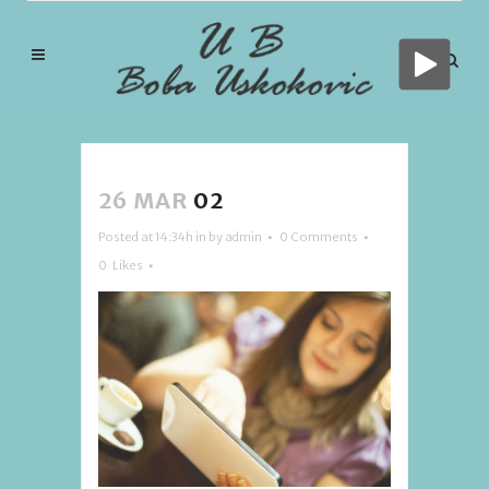
26 MAR
02
Posted at 14:34h
in
by
admin
0 Comments
0
Likes