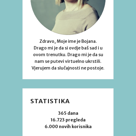
Zdravo, Moje ime je Bojana.
Drago mi je da si ovdje baš sad i u
ovom trenutku. Drago mi je da su
nam se putevi virtuelno ukrstili.
Vjerujem da slučajnosti ne postoje.
STATISTIKA
365 dana
16.723 pregleda
6.000 novih korisnika