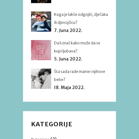
Koga je lakše odgojiti, dječaka
ili djevojčicu?
7. Juna 2022.
Da li znaš kako može da se
kupi ljubava?
5. Juna 2022.
Šta sada rade mame i njihove
bebe?
18. Maja 2022.
KATEGORIJE