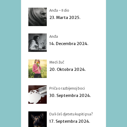
Anđa – II dio
23. Marta 2025.
Anđa
14. Decembra 2024.
Med i žuč
20. Oktobra 2024.
Priča o razbijenoj boci
30. Septembra 2024.
Da li ćeš djetetu kupiti psa?
17. Septembra 2024.